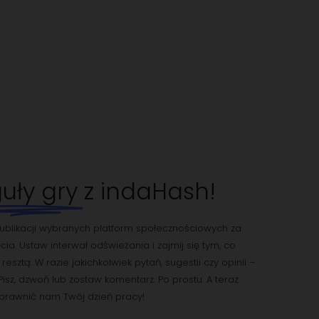
uły gry
z indaHash!
 publikacji wybranych platform społecznościowych za
ia. Ustaw interwał odświeżania i zajmij się tym, co
esztą. W razie jakichkolwiek pytań, sugestii czy opinii –
Pisz, dzwoń lub zostaw komentarz. Po prostu. A teraz
usprawnić nam Twój dzień pracy!