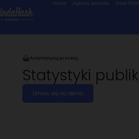
Home
Agency Services
SaaS Plat
Automatyzuj procesy
Statystyki publik
Umów się na demo