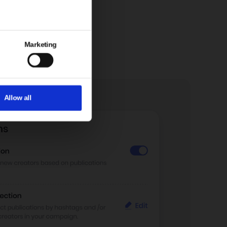
cji.
ujących w
wieloma
Marketing
Allow all