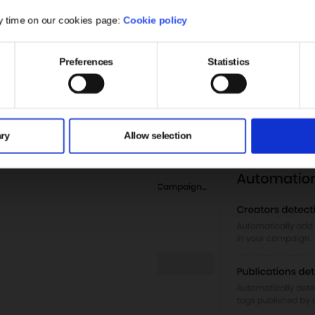
Aż do 20 darmowych weryfika
Oceń autentyczność obserw
y time on our cookies page:
Cookie policy
skali od 0 do 100.
Analizuj wiarygodność pod 
kątami.
Preferences
Statistics
Dowiedz się więcej
ry
Allow selection