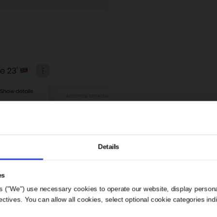
Krok 1
Przejdź do wybranej k
Unikaj nierzeteln
Details
twórców dzięki
Weryfikacji
es
Wiarygodności o
s ("We") use necessary cookies to operate our website, display person
ives. You can allow all cookies, select optional cookie categories indivi
indaHash!