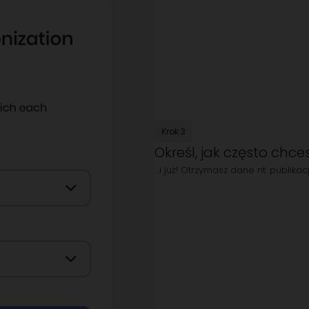
Krok 3
Określ, jak często chc
…i już! Otrzymasz dane nt. publikac