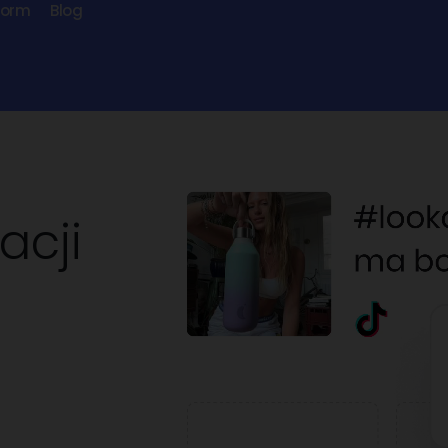
form
Blog
acji