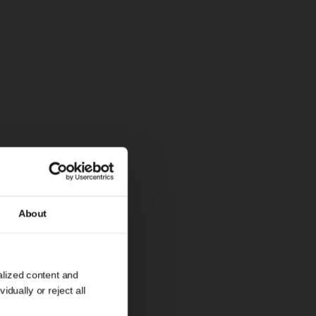
ampanii.
ych
About
d
alized content and
dually or reject all