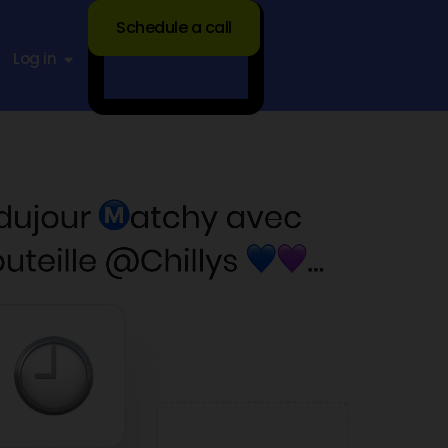
Schedule a call
Log in